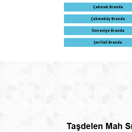
Çakmak Branda
Çekmeköy Branda
Ümraniye Branda
Şerifali Branda