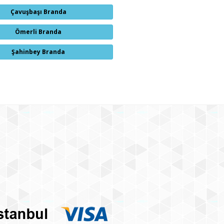
Çavuşbaşı Branda
Ömerli Branda
Şahinbey Branda