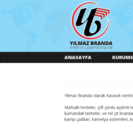
ANASAYFA
KURUMS
Yılmaz Branda olarak Kavacık semt
Mafsallı tenteler, çift yönlü açılımlı
kumandalı tenteler, ve tel çit brandal
kamp çadıları, kamelya sistemleri, kış