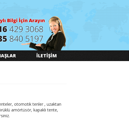
AŞLAR
İLETİŞİM
 tenteler, otomotik tenler , uzaktan
 körüklü amörtüsör, kapaklı tente,
siniz.