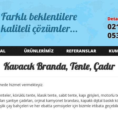
Farklı beklentilere
kaliteli çözümler...
AL
ÜRÜNLERİMİZ
REFERANSLAR
KUM
Kavacık Branda, Tente, Çadır
inede hizmet vermekteyiz.
 tenteler, körüklü tente, klasik tente, sabit tente, kapı girişleri, motorlu
arı şantiye çadırları, orjinal kamyonet brandası, kapaklı dijital baskılı
lık çay bahçeleri ve her ebatta şemsiyeler için bizimle irtibata geçebilir