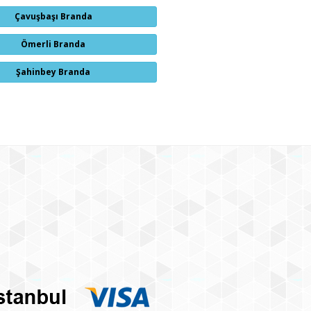
Çavuşbaşı Branda
Ömerli Branda
Şahinbey Branda