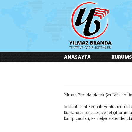
ANASAYFA
KURUMS
Yılmaz Branda olarak Şerifali semti
Mafsallı tenteler, çift yönlü açılımlı
kumandalı tenteler, ve tel çit brandal
kamp çadıları, kamelya sistemleri, kış