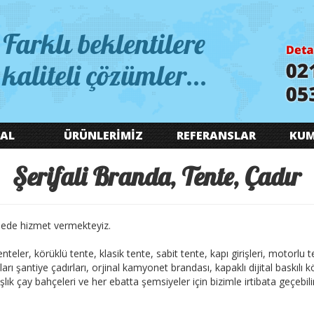
Farklı beklentilere
kaliteli çözümler...
AL
ÜRÜNLERİMİZ
REFERANSLAR
KUM
Şerifali Branda, Tente, Çadır
nede hizmet vermekteyiz.
 tenteler, körüklü tente, klasik tente, sabit tente, kapı girişleri, motorlu
arı şantiye çadırları, orjinal kamyonet brandası, kapaklı dijital baskılı
lık çay bahçeleri ve her ebatta şemsiyeler için bizimle irtibata geçebilir