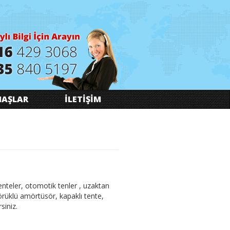
AŞLAR
İLETİŞİM
 tenteler, otomotik tenler , uzaktan
 körüklü amörtüsör, kapaklı tente,
siniz.