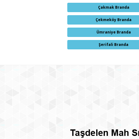
Çakmak Branda
Çekmeköy Branda
Ümraniye Branda
Şerifali Branda