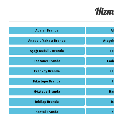
Hizme
Adalar Branda
A
Anadolu Yakası Branda
Ataşeh
Aşağı Dudullu Branda
Ba
Bostancı Branda
Cad
Erenköy Branda
Fe
Fikirtepe Branda
F
Göztepe Branda
Ha
İnkilap Branda
İ
Kartal Branda
K