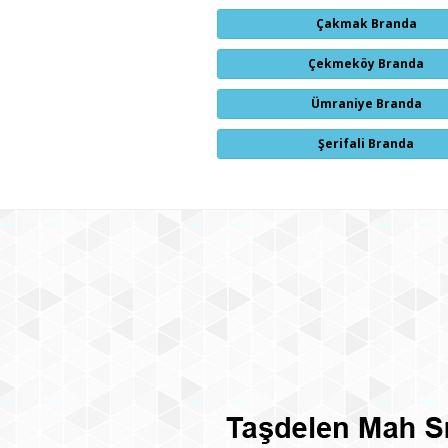
Çakmak Branda
Çekmeköy Branda
Ümraniye Branda
Şerifali Branda