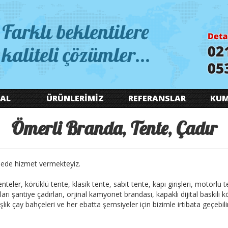
Farklı beklentilere
kaliteli çözümler...
AL
ÜRÜNLERİMİZ
REFERANSLAR
KUM
Ömerli Branda, Tente, Çadır
nede hizmet vermekteyiz.
 tenteler, körüklü tente, klasik tente, sabit tente, kapı girişleri, motorlu
arı şantiye çadırları, orjinal kamyonet brandası, kapaklı dijital baskılı
lık çay bahçeleri ve her ebatta şemsiyeler için bizimle irtibata geçebilir