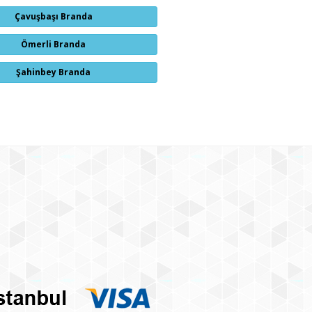
Çavuşbaşı Branda
Ömerli Branda
Şahinbey Branda