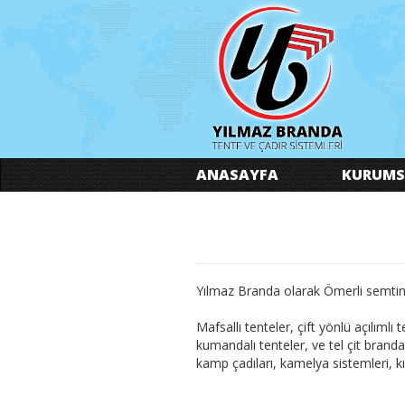
ANASAYFA
KURUMS
Yılmaz Branda olarak Ömerli semti
Mafsallı tenteler, çift yönlü açılımlı
kumandalı tenteler, ve tel çit brandal
kamp çadıları, kamelya sistemleri, kış