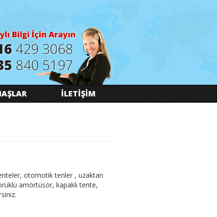
AŞLAR
İLETİŞİM
 tenteler, otomotik tenler , uzaktan
 körüklü amörtüsör, kapaklı tente,
siniz.